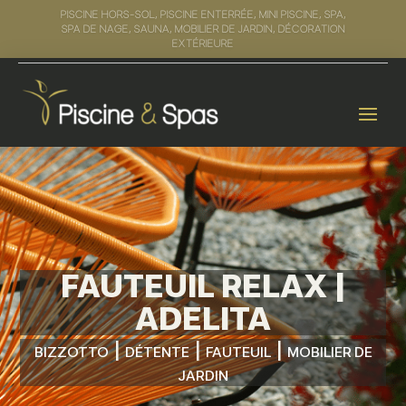
HORAIRES :
DU MARDI AU VENDREDI :
10H-12H30 / 14H-18H
|
LE SAMEDI :
10H-13H À 14H-18H
FAUTEUIL RELAX |
ADELITA
|
|
|
BIZZOTTO
DÉTENTE
FAUTEUIL
MOBILIER DE
JARDIN