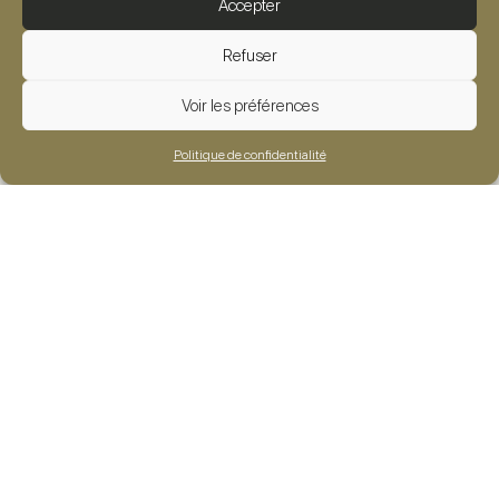
Accepter
E-mail :
Refuser
contact@piscineetspas.fr
Voir les préférences
Adresse :
2 rue du moulin, 59710 AVELIN
Politique de confidentialité
Piscines
Spas – Saunas
Piscines hors-sol
Spas rigides
Piscines enterrées
Spas de nage
Rénovation
Équipements
Équipements
Entretien
Entretien
Sécurité & utilisation