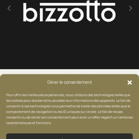
Gérer le consentement
Pour offrir les meilleures expériences, nous utilisons des technologies telles que
les cookies pour stocker et/ou accéder aux informations des appareils. Le fait de
consentir à ces technologies nous permettra de traiter des données telles que le
comportement de navigation ou les ID uniques sur ce site. Le fait de ne pas
consentir ou de retirer son consentement peut avoir un effet négatif sur certaines
Téléphone :
caractéristiques et fonctions.
+33 3 59 28 97 05