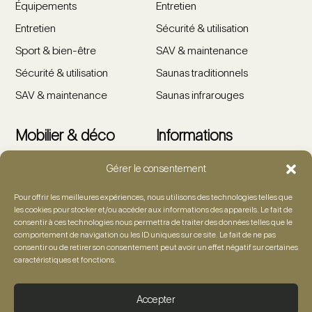
Équipements
Entretien
Entretien
Sécurité & utilisation
Sport & bien-être
SAV & maintenance
Sécurité & utilisation
Saunas traditionnels
SAV & maintenance
Saunas infrarouges
Mobilier & déco
Informations
Gérer le consentement
Salons de jardin
Showroom
Tables & chaises
Artiste
Pour offrir les meilleures expériences, nous utilisons des technologies telles que
les cookies pour stocker et/ou accéder aux informations des appareils. Le fait de
Détente & lounge
Foire aux questions
consentir à ces technologies nous permettra de traiter des données telles que le
comportement de navigation ou les ID uniques sur ce site. Le fait de ne pas
Accessoires
Demande de devis
consentir ou de retirer son consentement peut avoir un effet négatif sur certaines
caractéristiques et fonctions.
Décoration outdoor
Contact
Mentions légales
Accepter
Confidentialité & cookies