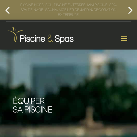
HORAIRES :
DU MARDI AU VENDREDI :
10H-12H30 / 14H-18H
|
LE SAMEDI :
10H-13H À 14H-18H
ÉQUIPER
SA PISCINE