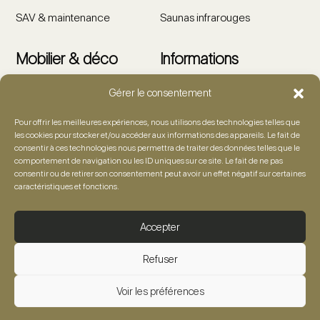
SAV & maintenance
Saunas infrarouges
Mobilier & déco
Informations
Gérer le consentement
Salons de jardin
Showroom
Tables & chaises
Artiste
Pour offrir les meilleures expériences, nous utilisons des technologies telles que
les cookies pour stocker et/ou accéder aux informations des appareils. Le fait de
Détente & lounge
Foire aux questions
consentir à ces technologies nous permettra de traiter des données telles que le
comportement de navigation ou les ID uniques sur ce site. Le fait de ne pas
Accessoires
Demande de devis
consentir ou de retirer son consentement peut avoir un effet négatif sur certaines
caractéristiques et fonctions.
Décoration outdoor
Contact
Mentions légales
Accepter
Confidentialité & cookies
CGV
Refuser
Voir les préférences