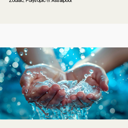
Zodiac
,
Polytropic
et
Astralpool
.