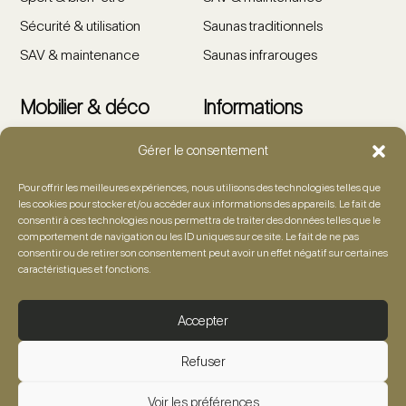
Sécurité & utilisation
Saunas traditionnels
SAV & maintenance
Saunas infrarouges
Mobilier & déco
Informations
Gérer le consentement
Salons de jardin
Showroom
Tables & chaises
Artiste
Pour offrir les meilleures expériences, nous utilisons des technologies telles que
les cookies pour stocker et/ou accéder aux informations des appareils. Le fait de
Détente & lounge
Foire aux questions
consentir à ces technologies nous permettra de traiter des données telles que le
comportement de navigation ou les ID uniques sur ce site. Le fait de ne pas
Accessoires
Demande de devis
consentir ou de retirer son consentement peut avoir un effet négatif sur certaines
caractéristiques et fonctions.
Décoration outdoor
Contact
Mentions légales
Accepter
Confidentialité & cookies
CGV
Refuser
Voir les préférences