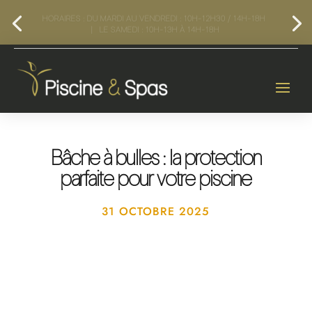
HORAIRES :
DU MARDI AU VENDREDI :
10H-12H30 / 14H-18H
|
LE SAMEDI :
10H-13H À 14H-18H
Bâche à bulles : la protection
parfaite pour votre piscine
31 OCTOBRE 2025