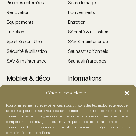
Piscines enterrées
Spas de nage
Rénovation
Équipements
Équipements
Entretien
Entretien
Sécurité & utilisation
Sport & bien-être
SAV & maintenance
Sécurité & utilisation
Saunas traditionnels
SAV & maintenance
Saunas infrarouges
Mobilier & déco
Informations
Gérer le consentement
Salons de jardin
Showroom
Tables & chaises
Artiste
Pour offrir les meilleures expériences, nous utilisons des technologies telles que
les cookies pour stocker et/ou accéder aux informations des appareils. Le fait de
Détente & lounge
Foire aux questions
consentir à ces technologies nous permettra de traiter des données telles que le
comportement de navigation ou les ID uniques sur ce site. Le fait de ne pas
Accessoires
Demande de devis
consentir ou de retirer son consentement peut avoir un effet négatif sur certaines
caractéristiques et fonctions.
Décoration outdoor
Contact