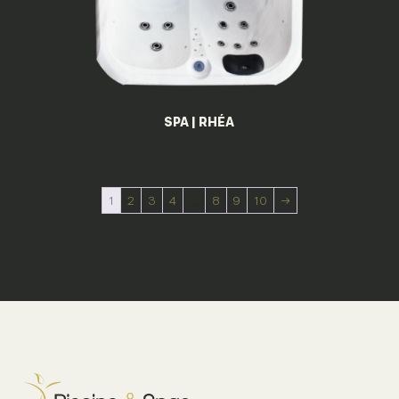
SPA | RHÉA
1
2
3
4
…
8
9
10
→