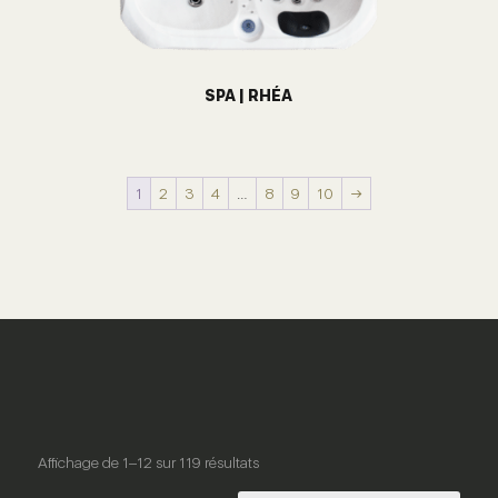
SPA | RHÉA
1
2
3
4
…
8
9
10
→
Affichage de 1–12 sur 119 résultats