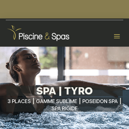
HORAIRES :
DU MARDI AU VENDREDI :
10H-12H30 / 14H-18H
|
LE SAMEDI :
10H-13H À 14H-18H
SPA | TYRO
|
|
|
3 PLACES
GAMME SUBLIME
POSEIDON SPA
SPA RIGIDE